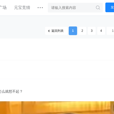
广场
元宝竞猜
发
返回列表
1
2
3
4
，
怎么就想不起？