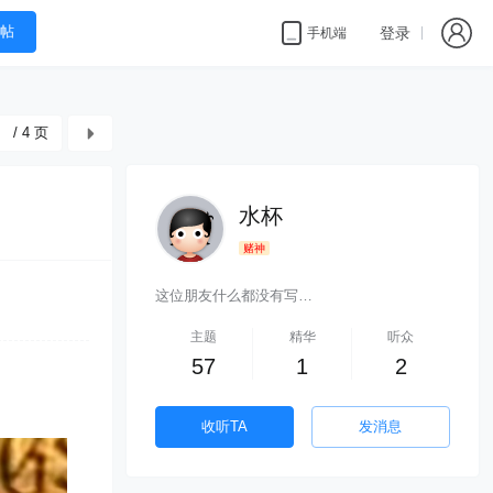
帖
登录
手机端
/ 4 页
水杯
赌神
这位朋友什么都没有写…
主题
精华
听众
57
1
2
收听TA
发消息