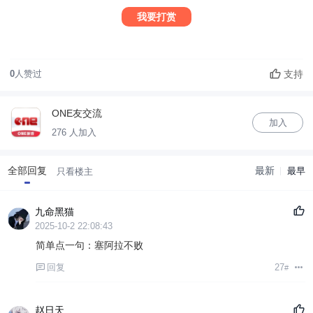
我要打赏
支持
0
人赞过
ONE友交流
加入
276 人加入
全部回复
最新
最早
只看楼主
九命黑猫
2025-10-2 22:08:43
简单点一句：塞阿拉不败
回复
27
#
赵日天