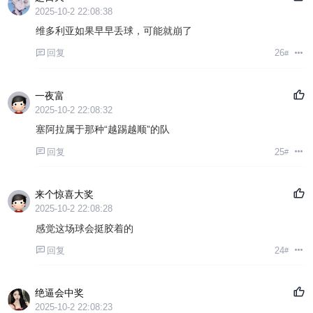
2025-10-2 22:08:38
维多利亚如果早早丢球，可能就崩了
回复
26
#
一夜富
2025-10-2 22:08:32
塞阿拉属于那种“越踢越顺”的队
回复
25
#
来个惊喜大奖
2025-10-2 22:08:28
感觉这场球会挺胶着的
回复
24
#
绝逼会中奖
2025-10-2 22:08:23