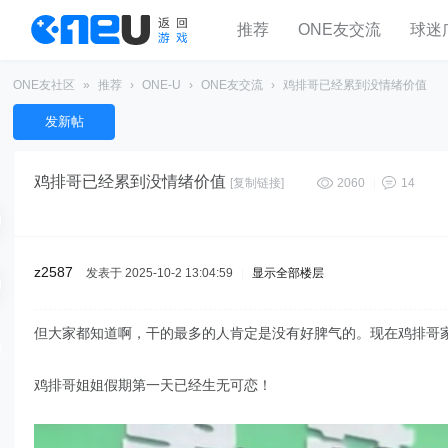
推荐
ONE友交流
球迷
ONE友社区
»
推荐
›
ONE-U
›
ONE友交流
›
鸡排哥已经累到没情绪价值
发新帖
鸡排哥已经累到没情绪价值
[复制链接]
2060
|
14
z2587
发表于 2025-10-2 13:04:59
|
显示全部楼层
但大家都知道啊，干的最多的人肯定是没有好脾气的。现在鸡排哥
鸡排哥姐姐假期第一天已经生无可恋！