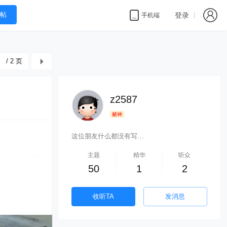
帖
登录
手机端
/ 2 页
z2587
赌神
这位朋友什么都没有写…
主题
精华
听众
50
1
2
收听TA
发消息