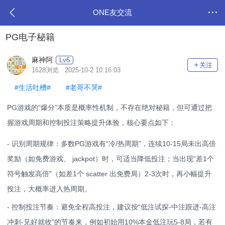
ONE友交流
PG电子秘籍
麻神阿
Lv6
关注
1628浏览 2025-10-2 10:16:03
#生活吐槽#
#老哥不哭#
PG游戏的“爆分”本质是概率性机制，不存在绝对秘籍，但可通过把
握游戏周期和控制投注策略提升体验，核心要点如下：
- 识别周期规律：多数PG游戏有“冷/热周期”，连续10-15局未出高倍
奖励（如免费游戏、 jackpot）时，可适当降低投注；当出现“差1个
符号触发高倍”（如差1个 scatter 出免费局）2-3次时，再小幅提升
投注，大概率进入热周期。
- 控制投注节奏：避免全程高投注，建议按“低注试探-中注跟进-高注
冲刺-见好就收”的节奏来，例如初始用10%本金低注玩5-8局，若有