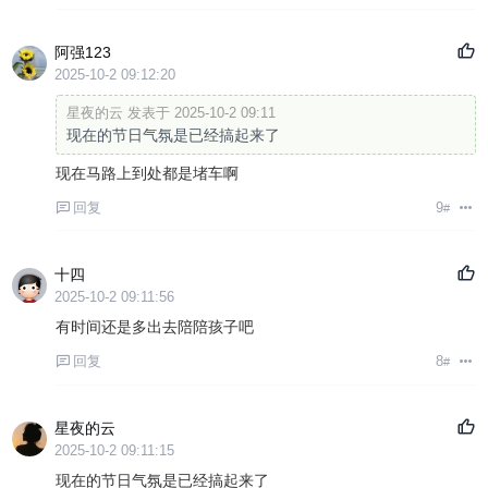
阿强123
2025-10-2 09:12:20
星夜的云 发表于 2025-10-2 09:11
现在的节日气氛是已经搞起来了
现在马路上到处都是堵车啊
回复
9
#
十四
2025-10-2 09:11:56
有时间还是多出去陪陪孩子吧
回复
8
#
星夜的云
2025-10-2 09:11:15
现在的节日气氛是已经搞起来了