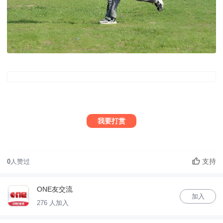
我要打赏
支持
0
人赞过
ONE友交流
加入
276 人加入